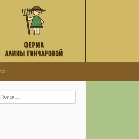
hia
айти: