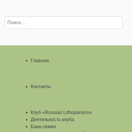
Найти:
Главная
Контакты
Клуб «Russian Lithoparians»
Деятельность клуба
Банк семян