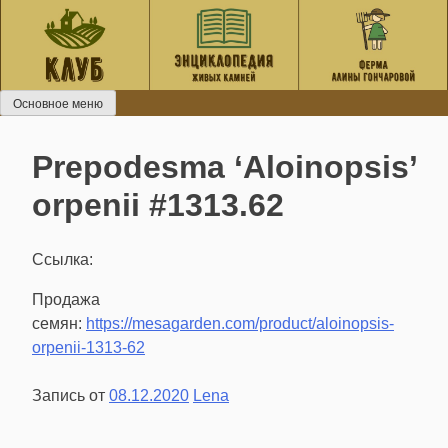
Перейти
к
содержанию
Основное меню
Prepodesma ‘Aloinopsis’
orpenii #1313.62
Ссылка:
Продажа
семян:
https://mesagarden.com/product/aloinopsis-
orpenii-1313-62
Запись от
08.12.2020
Lena