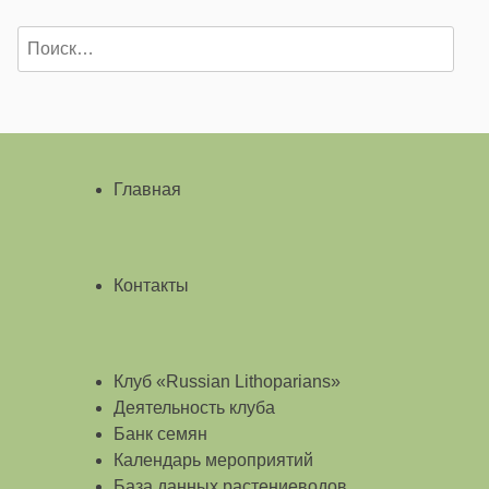
Найти:
Главная
Контакты
Клуб «Russian Lithoparians»
Деятельность клуба
Банк семян
Календарь мероприятий
База данных растениеводов