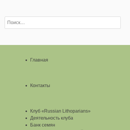
Найти:
Главная
Контакты
Клуб «Russian Lithoparians»
Деятельность клуба
Банк семян