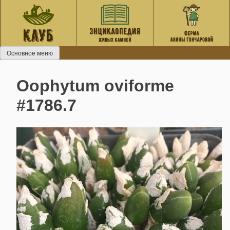
Перейти
к
содержанию
Основное меню
Oophytum oviforme
#1786.7