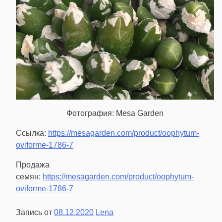
Фотография: Mesa Garden
Ссылка:
https://mesagarden.com/product/oophytum-
oviforme-1786-7
Продажа
семян:
https://mesagarden.com/product/oophytum-
oviforme-1786-7
Запись от
08.12.2020
Lena