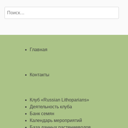
Найти:
Главная
Контакты
Клуб «Russian Lithoparians»
Деятельность клуба
Банк семян
Календарь мероприятий
База данных растениеводов