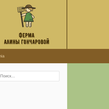
hia
айти: