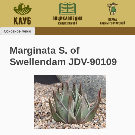
Перейти
к
содержанию
Основное меню
Marginata S. of
Swellendam JDV-90109