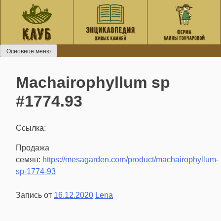
Перейти
к
содержанию
Основное меню
Machairophyllum sp
#1774.93
Ссылка:
Продажа
семян:
https://mesagarden.com/product/machairophyllum-
sp-1774-93
Запись от
16.12.2020
Lena