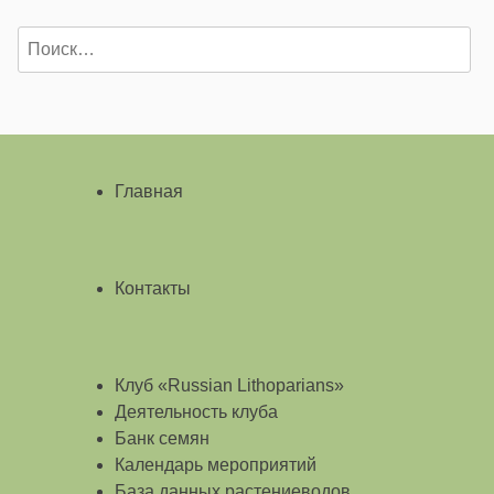
Найти:
Главная
Контакты
Клуб «Russian Lithoparians»
Деятельность клуба
Банк семян
Календарь мероприятий
База данных растениеводов