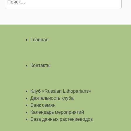
Главная
Контакты
Клуб «Russian Lithoparians»
Деятельность клуба
Банк семян
Календарь мероприятий
База данных растениеводов