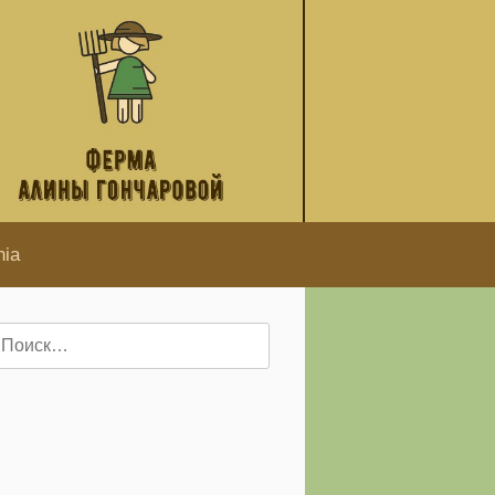
hia
айти: