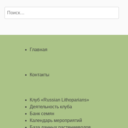
Найти:
Главная
Контакты
Клуб «Russian Lithoparians»
Деятельность клуба
Банк семян
Календарь мероприятий
База данных растениеводов