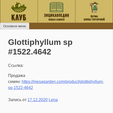
Перейти
к
содержанию
Основное меню
Glottiphyllum sp
#1522.4642
Ссылка:
Продажа
семян:
https://mesagarden.com/product/glottiphyllum-
sp-1522-4642
Запись от
17.12.2020
Lena