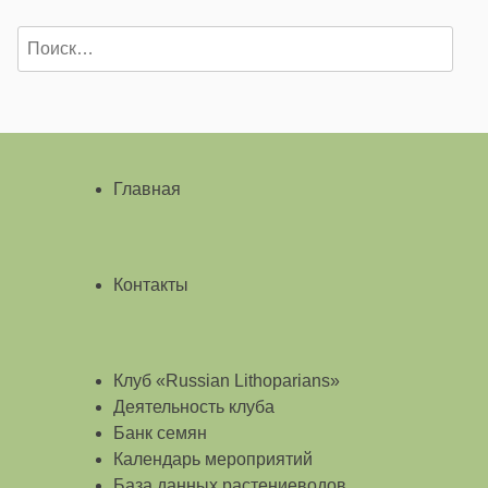
Найти:
Главная
Контакты
Клуб «Russian Lithoparians»
Деятельность клуба
Банк семян
Календарь мероприятий
База данных растениеводов