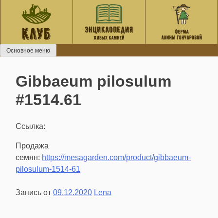
Перейти
к
содержанию
Основное меню
Gibbaeum pilosulum
#1514.61
Ссылка:
Продажа
семян:
https://mesagarden.com/product/gibbaeum-
pilosulum-1514-61
Запись от
09.12.2020
Lena