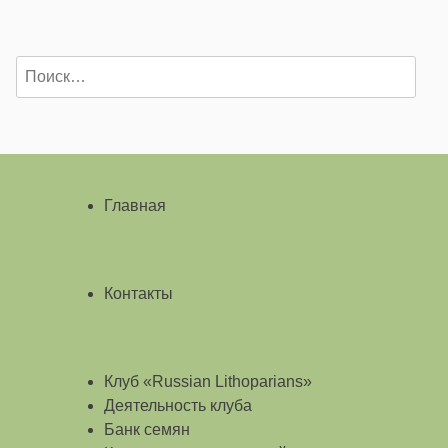
Найти:
Главная
Контакты
Клуб «Russian Lithoparians»
Деятельность клуба
Банк семян