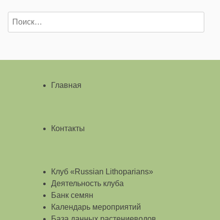
Найти:
Главная
Контакты
Клуб «Russian Lithoparians»
Деятельность клуба
Банк семян
Календарь мероприятий
База данных растениеводов