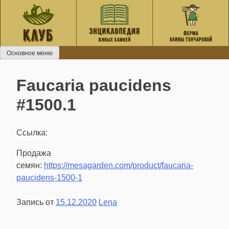
Перейти
к
содержанию
Основное меню
Faucaria paucidens
#1500.1
Ссылка:
Продажа
семян:
https://mesagarden.com/product/faucaria-
paucidens-1500-1
Запись от
15.12.2020
Lena