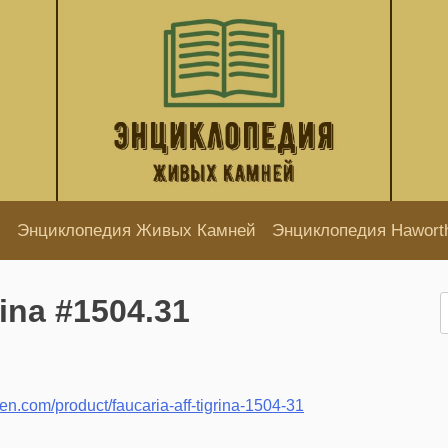
Энциклопедия Живых Камней
Энциклопедия Hawort
rina #1504.31
Н
en.com/product/faucaria-aff-tigrina-1504-31