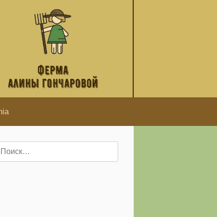
hia
айти: