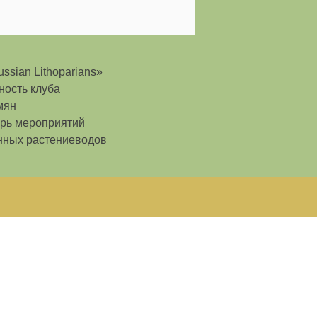
ssian Lithoparians»
ность клуба
мян
рь мероприятий
нных растениеводов