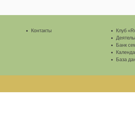
Контакты
Клуб «Ru
Деятель
Банк се
Календа
База да