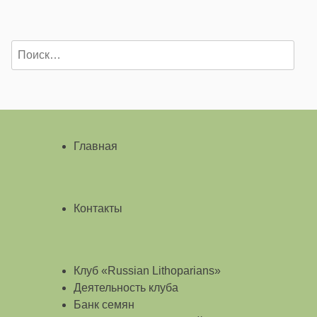
Найти:
Главная
Контакты
Клуб «Russian Lithoparians»
Деятельность клуба
Банк семян