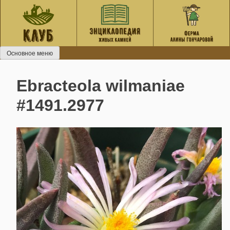
Перейти
к
содержанию
Основное меню
Ebracteola wilmaniae
#1491.2977