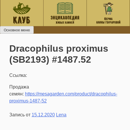
Перейти
к
содержанию
Основное меню
Dracophilus proximus
(SB2193) #1487.52
Ссылка:
Продажа
семян:
https://mesagarden.com/product/dracophilus-
proximus-1487-52
Запись от
15.12.2020
Lena