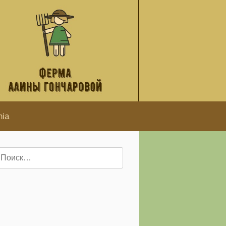
hia
айти: