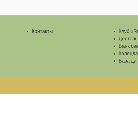
Контакты
Клуб «Ru
Деятель
Банк се
Календа
База да