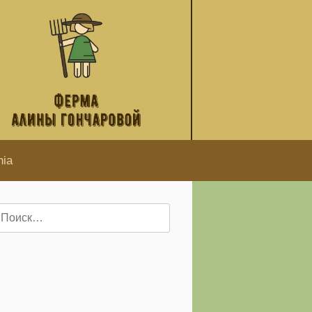
hia
айти: