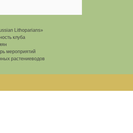
ssian Lithoparians»
ность клуба
мян
рь мероприятий
нных растениеводов