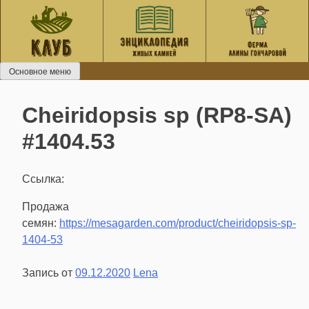
Перейти
к
содержанию
Основное меню
Cheiridopsis sp (RP8-SA)
#1404.53
Ссылка:
Продажа
семян:
https://mesagarden.com/product/cheiridopsis-sp-
1404-53
Запись от
09.12.2020
Lena