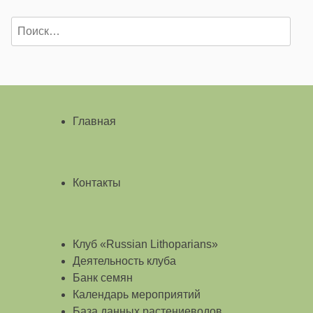
Найти:
Главная
Контакты
Клуб «Russian Lithoparians»
Деятельность клуба
Банк семян
Календарь мероприятий
База данных растениеводов