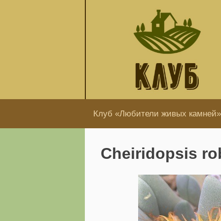
Перейти
к
содержанию
Клуб «Любители живых камней»
Cheiridopsis ro