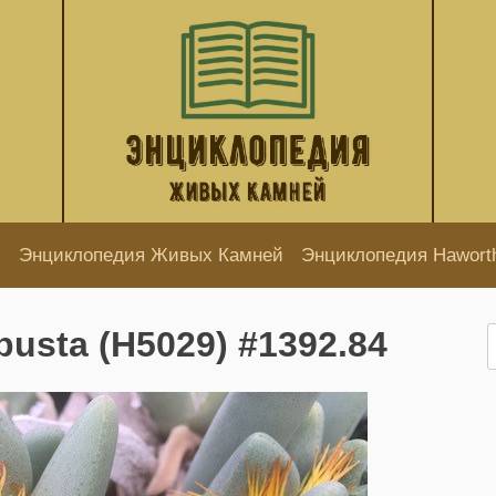
Энциклопедия Живых Камней
Энциклопедия Hawort
busta (H5029) #1392.84
Н