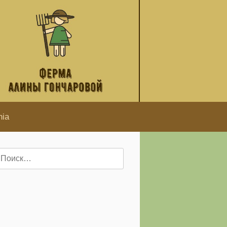
hia
айти: