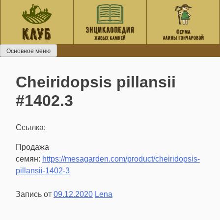
Перейти
к
содержанию
Основное меню
Cheiridopsis pillansii
#1402.3
Ссылка:
Продажа
семян:
https://mesagarden.com/product/cheiridopsis-
pillansii-1402-3
Запись от
09.12.2020
Lena