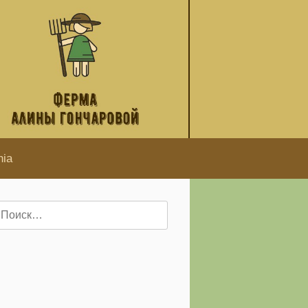
hia
айти: