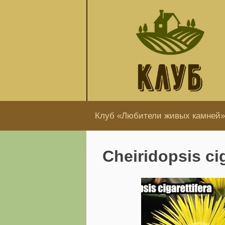
Перейти
к
содержанию
Клуб «Любители живых камней»
Cheiridopsis ci