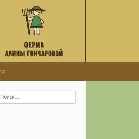
hia
айти: