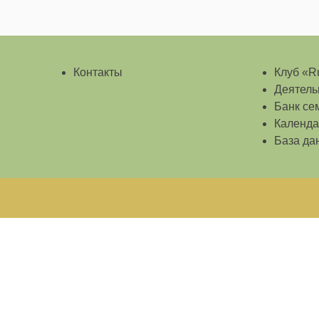
Контакты
Клуб «Ru
Деятель
Банк се
Календа
База да