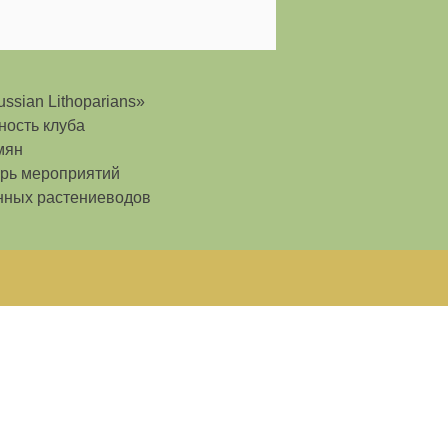
ssian Lithoparians»
ность клуба
мян
рь мероприятий
нных растениеводов