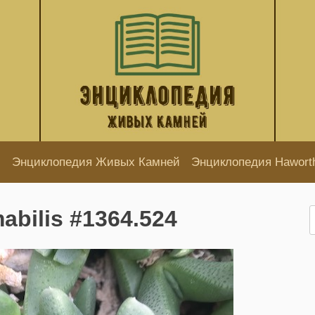
Энциклопедия Живых Камней
Энциклопедия Hawort
abilis #1364.524
Н