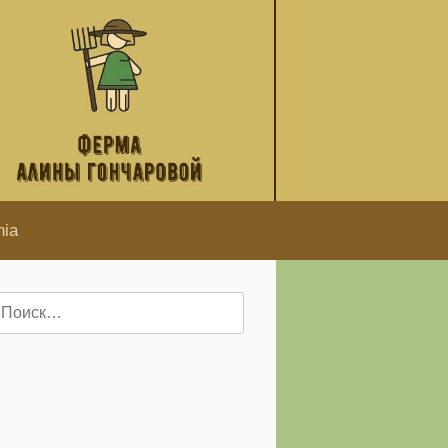
hia
айти: