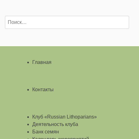
Найти:
Главная
Контакты
Клуб «Russian Lithoparians»
Деятельность клуба
Банк семян