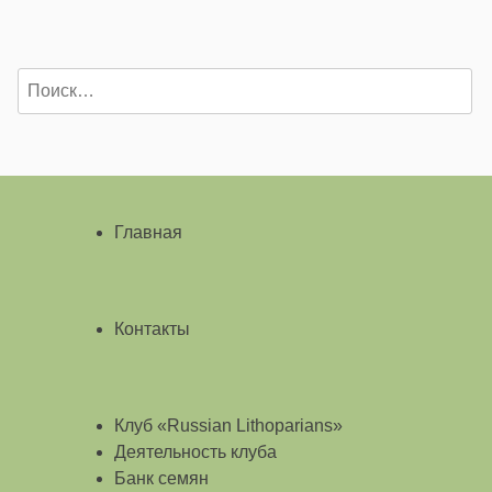
Найти:
Главная
Контакты
Клуб «Russian Lithoparians»
Деятельность клуба
Банк семян