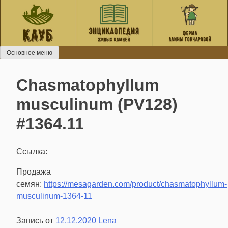
Перейти
к
содержанию
Основное меню
Chasmatophyllum
musculinum (PV128)
#1364.11
Ссылка:
Продажа
семян:
https://mesagarden.com/product/chasmatophyllum-
musculinum-1364-11
Запись от
12.12.2020
Lena