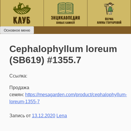
Перейти
к
содержанию
Основное меню
Cephalophyllum loreum
(SB619) #1355.7
Ссылка:
Продажа
семян:
https://mesagarden.com/product/cephalophyllum-
loreum-1355-7
Запись от
13.12.2020
Lena