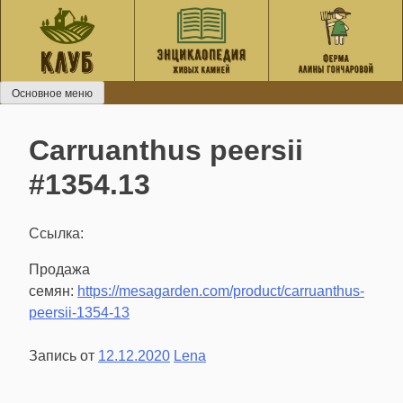
Перейти
к
содержанию
Основное меню
Carruanthus peersii
#1354.13
Ссылка:
Продажа
семян:
https://mesagarden.com/product/carruanthus-
peersii-1354-13
Запись от
12.12.2020
Lena