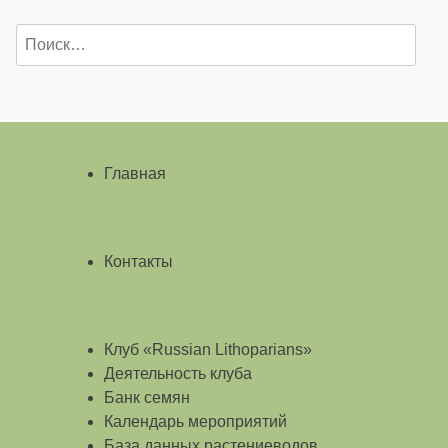
Найти:
Главная
Контакты
Клуб «Russian Lithoparians»
Деятельность клуба
Банк семян
Календарь мероприятий
База данных растениеводов