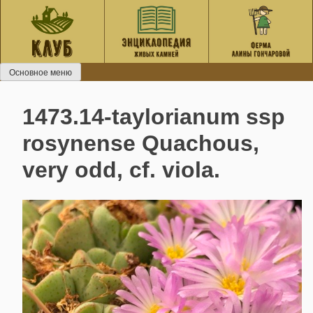
Перейти
к
содержанию
Основное меню
1473.14-taylorianum ssp
rosynense Quachous,
very odd, cf. viola.