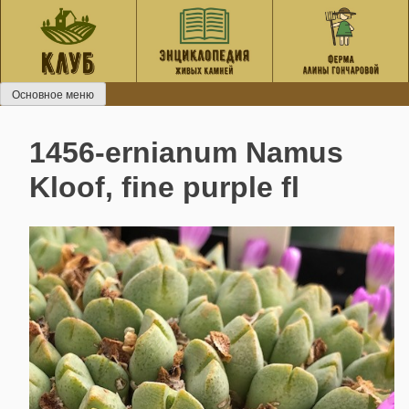
Перейти
к
содержанию
Основное меню
1456-ernianum Namus
Kloof, fine purple fl