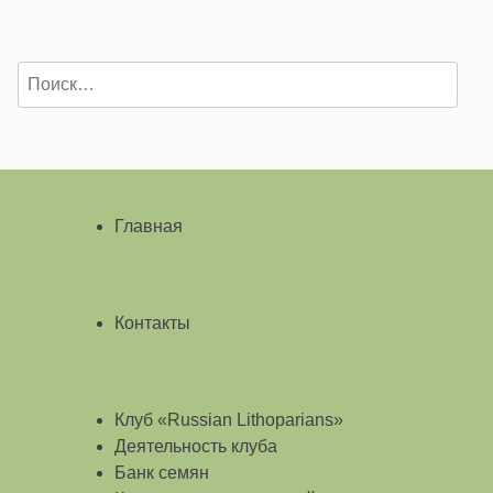
Найти:
Главная
Контакты
Клуб «Russian Lithoparians»
Деятельность клуба
Банк семян