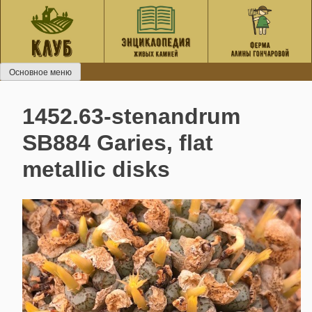
Перейти
к
содержанию
Основное меню
1452.63-stenandrum
SB884 Garies, flat
metallic disks