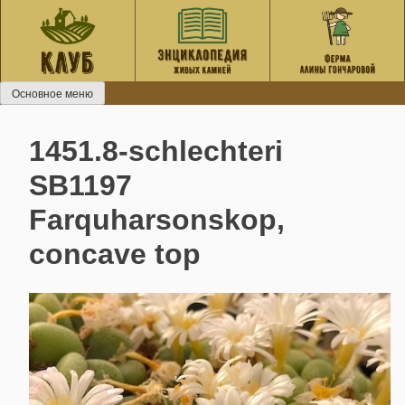
Перейти
к
содержанию
Основное меню
1451.8-schlechteri
SB1197
Farquharsonskop,
concave top