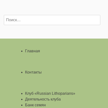
Найти:
Главная
Контакты
Клуб «Russian Lithoparians»
Деятельность клуба
Банк семян