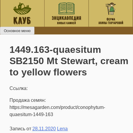
Перейти
к
содержанию
Основное меню
1449.163-quaesitum
SB2150 Mt Stewart, cream
to yellow flowers
Ссылка:
Продажа семян:
https://mesagarden.com/product/conophytum-
quaesitum-1449-163
Запись от
28.11.2020
Lena