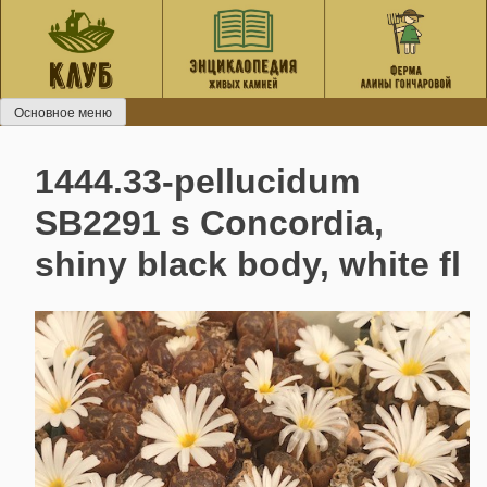
Перейти
к
содержанию
Основное меню
1444.33-pellucidum
SB2291 s Concordia,
shiny black body, white fl