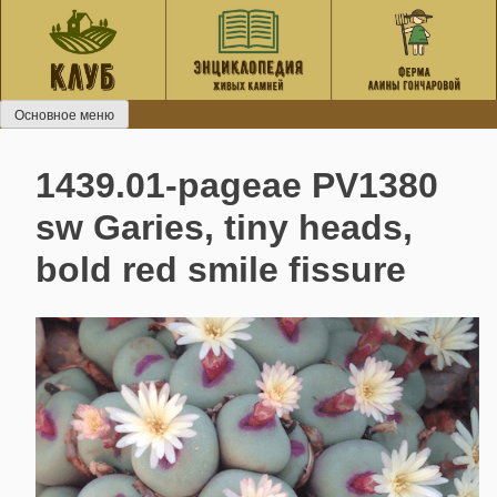
Перейти
к
содержанию
Основное меню
1439.01-pageae PV1380
sw Garies, tiny heads,
bold red smile fissure