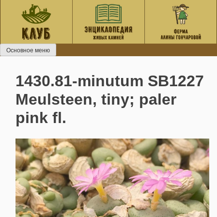
Перейти
к
содержанию
Основное меню
1430.81-minutum SB1227
Meulsteen, tiny; paler
pink fl.