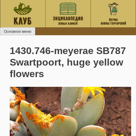
Перейти
к
содержанию
Основное меню
1430.746-meyerae SB787
Swartpoort, huge yellow
flowers