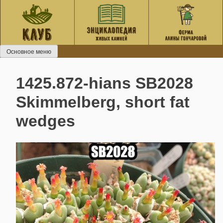
Перейти
к
содержанию
Основное меню
1425.872-hians SB2028
Skimmelberg, short fat
wedges