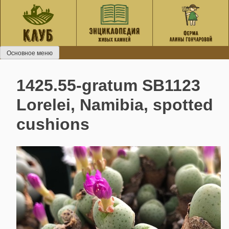
Перейти
к
содержанию
Основное меню
1425.55-gratum SB1123
Lorelei, Namibia, spotted
cushions