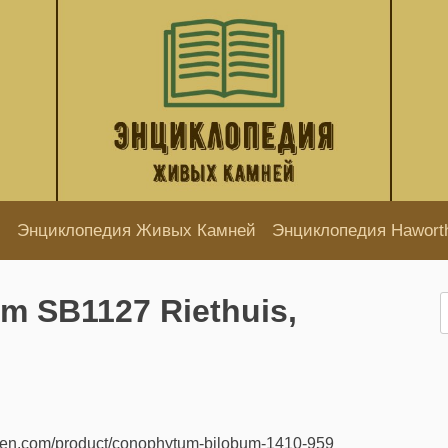
Энциклопедия Живых Камней
Энциклопедия Hawort
um SB1127 Riethuis,
Н
den.com/product/conophytum-bilobum-1410-959