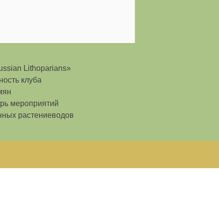
ssian Lithoparians»
ность клуба
мян
рь мероприятий
нных растениеводов