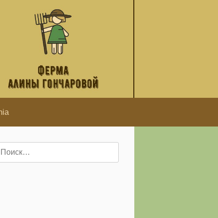
hia
айти: