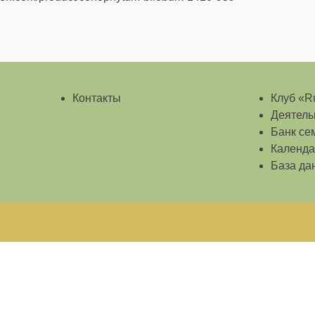
Контакты
Клуб «Ru
Деятель
Банк се
Календа
База да