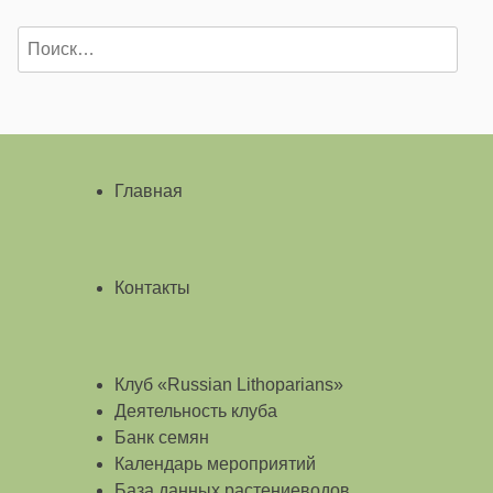
Найти:
Главная
Контакты
Клуб «Russian Lithoparians»
Деятельность клуба
Банк семян
Календарь мероприятий
База данных растениеводов