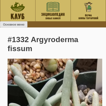
Перейти
к
содержанию
Основное меню
#1332 Argyroderma
fissum